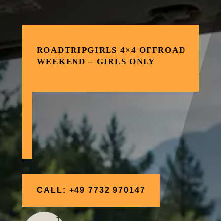
ROADTRIPGIRLS 4×4 OFFROAD
WEEKEND – GIRLS ONLY
CALL: +49 7732 970147