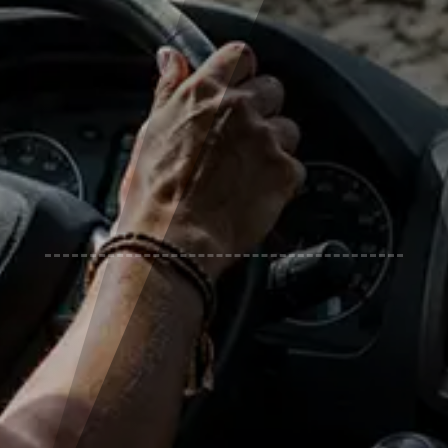
N
Offroad Gelände Biberach a.d.R.
N
EUR 699,- inkl. pro Fahrzeug mit max. 2
Personen (Bitte geben sie den Namen
des Beifahrers in der Bemerkungszeile
ein).
N
Die Mindestteilnehmerzahl liegt bei 12
die maximale bei 18 FZG. pro Termin und
Format