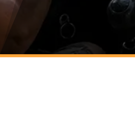
Gemeinschaft & Austausch mit anderen reisenden
Frauen
Gemeinsam veranstalten die RoadtripGirls und die TUFA
GmbH ein besonderes
4×4
Offroad-Trainingswochenende –
exklusiv für Frauen aus der RoadtripGirls Community.
Im Mittelpunkt stehen Fahrspaß, Sicherheit und das gute