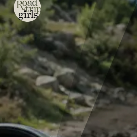
Termine:
14.11.26 –
4×4 Reisemobil Training
15.11.26 –
4×4
Reisemobil Aufbaukurs
N
Exklusives Girls-only Wochenende für
die Roadtrip Girls Community
N
Kleine Gruppen mit hohem Fahranteil
N
Camping am Vorabend auf dem Gelände
N
Jeweils 1 Tag (09:00 Uhr bis ca. 16:00
Uhr)