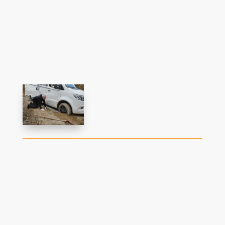
Vorsichtig anfahren und mit gleichmäßigem Gas
über die Bleche fahren, auf ihnen gern etwas
Schwung aufbauen.
In schwierigen Fällen das Fahrzeug so weit
freischaufeln, bis keine Rahmenteile mehr aufliegen
und keine Sandwälle vor den Rädern stehen.