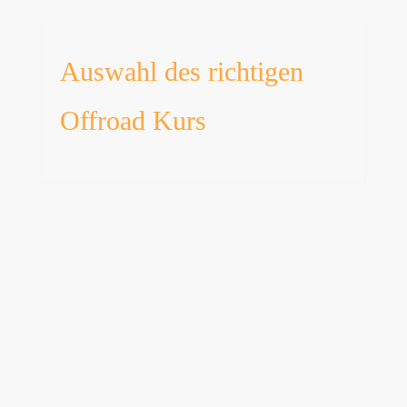
Auswahl des richtigen
Offroad Kurs

4x4 Reisemobil Training
(Basiskurs)
Vermittlung der Grundlagen des
Offroad-Fahrens mit ersten praktischen
Erfahrungen auf unbefestigten Strecken.
Geeignet für Teilnehmende, die ihr
Fahrzeug besser kennenlernen und
sicher im Gelände bewegen möchten.