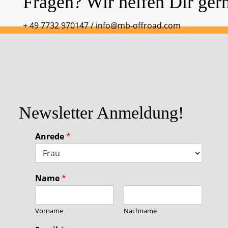
Fragen? Wir helfen Dir ger
+ 49 7732 970147
/
info@mb-offroad.com
Newsletter Anmeldung!
Anrede
*
Name
*
Vorname
Nachname