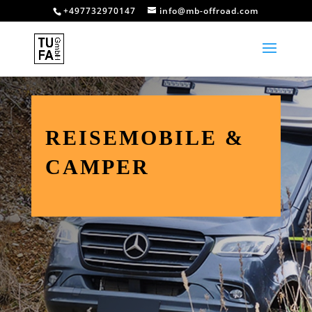
+497732970147
info@mb-offroad.com
REISEMOBILE &
CAMPER
N
4x4 Reisemobil Training
N
4x4 Reisemobil Aufbaukurs
N
Offroad Training Light ( 2-Rad-Antrieb)
N
Fahrsicherheitstraining Wohnmobil (auf