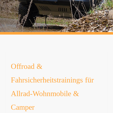
Anfrage für Gruppen)
N
Einzelcoachings
Offroad &
Fahrsicherheitstrainings für
Allrad-Wohnmobile &
Camper