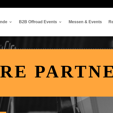
ände
B2B Offroad Events
Messen & Events
Re
RE PARTN