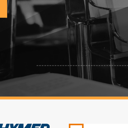

info@mb-offroad.com

www.mb-offroad.com

Kabisländer 3, 78315 Radolfzell

+49 7732 970 146