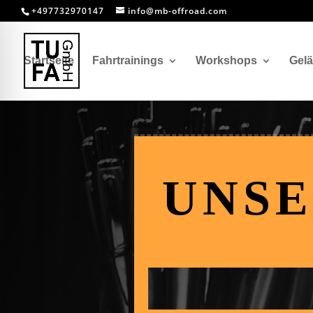
+497732970147
info@mb-offroad.com
Startseite
Fahrtrainings
Workshops
Gel
UNSE