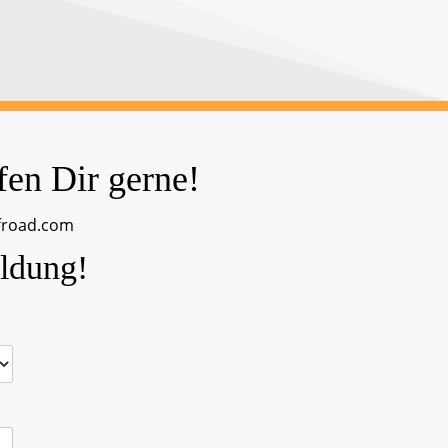
fen Dir gerne!
froad.com
ldung!