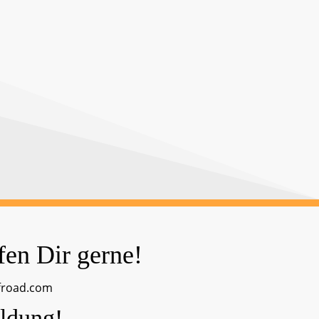
fen Dir gerne!
froad.com
ldung!