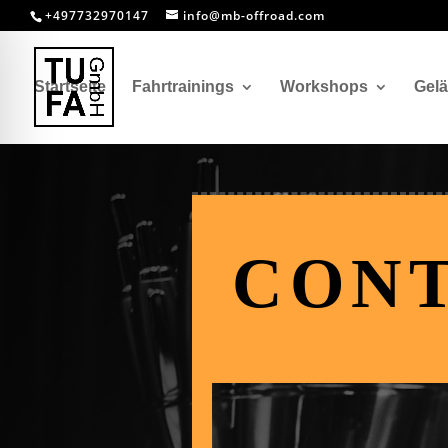
+497732970147
info@mb-offroad.com
Startseite
Fahrtrainings
Workshops
Gel
CONT