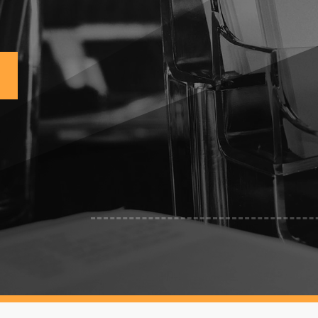

info@mb-offroad.com

www.mb-offroad.com

Kabisländer 3, 78315 Radolfzell

+49 7732 970 146