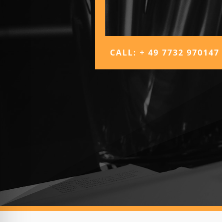
CALL: + 49 7732 970147