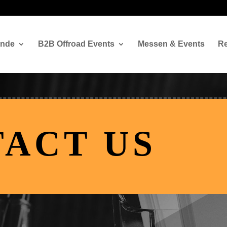
ände
B2B Offroad Events
Messen & Events
Re
ACT US