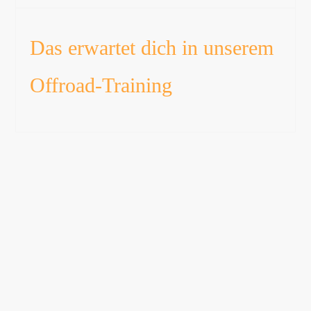
Das erwartet dich in unserem
Offroad-Training

Individuelle Betreuung
durch Experten
Unsere Instruktoren vermitteln dir nicht
nur die technischen Grundlagen,
sondern geben auch wertvolle
Praxistipps und Anleitungen. In den 4×4
Trainings lernst du, wie du dein