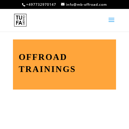
+497732970147
info@mb-offroad.com
OFFROAD
TRAININGS
N
Offroad Training Compact
N
Advanced G-Class
N
Individual Coaching