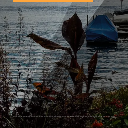
N
Organisierter Wohnmobil Roadtrip um
den Bodensee
N
Übernachtung auf erlesenen Camping-
oder Wohnmobilstellplätzen
N
Besichtigung im Seilermuseum
Stockach & im Zeppelinmuseum FN
N
Optionale Ausflüge nach Lindau oder
Bregenz oder den Pfänder
N
Europas größter Wasserfall - Der
Rheinfall in Schaffhausen
N
Die Mindestteilnehmerzahl liegt bei 6 die
max. bei 10 Wohnmobilen