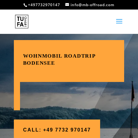
+497732970147
info@mb-offroad.com
WOHNMOBIL ROADTRIP
BODENSEE
CALL: +49 7732 970147