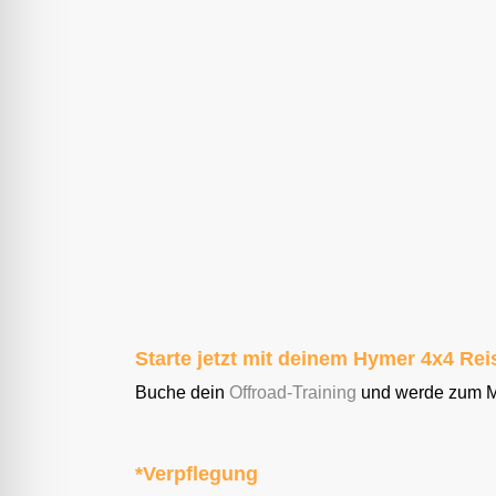
Der richtige Umgang mit Steigungen und Ge
Offroad-Gelände zu kommen. In diesem Trai
Abfahren und lernst, wie du die Schwerkraft 
geraten.
Kontrolliert zurück mit dein
Manchmal geht es nicht weiter – und dann ist
wie du dein Hymer 4×4 Wohnmobil auch rüc
herausmanövrierst, ohne die Kontrolle zu verli
Starte jetzt mit deinem Hymer 4x4 Rei
Buche dein
Offroad-Training
und werde zum Me
*Verpflegung