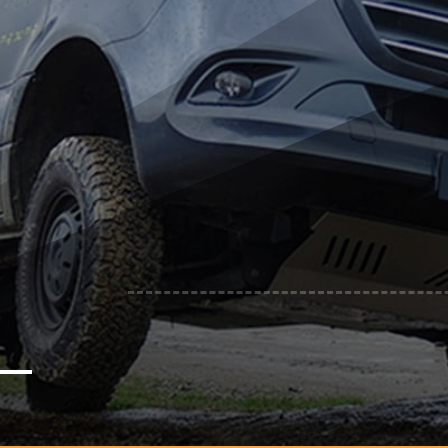
N
Camping am Vorabend auf dem Gel
N
1 Tag (09:00 Uhr bis ca. 16:00 Uhr)
N
Offroad Gelände Biberach
N
als Fahrer gültiger Führerschein der 
N
EUR 699,- pro Fahrzeug mit max. 2 
(Bitte geben sie den Namen des 
Bemerkungszeile ein).