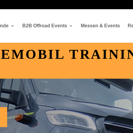
ände
B2B Offroad Events
Messen & Events
Re
SEMOBIL TRAINI
N
Kleine Gruppen mit hohem Fahrante