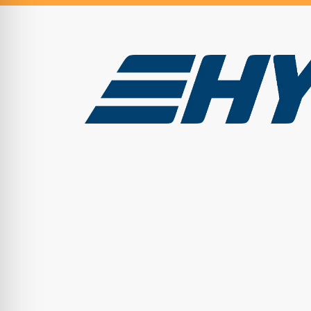
Der perfekte Einstieg für all
Offroad-Reisen mit einem
4×4
Camper biet
Abenteuer. Mit einem Offroad-Wohnmobil 
Routen neue Orte entdecken und unvergessli
diese Art des Reisens mit sich bringt, ist ein
und entspannt genießen kannst, ist es wichti
4×4 Reisemobil zu beherrschen. So steht unv