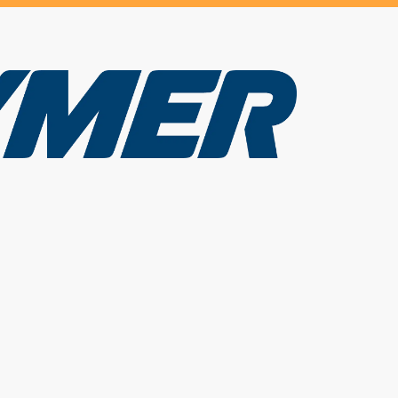
e werdenden Offroad Camper
en die perfekte Mischung aus Freiheit und
von Hymer kannst du abseits der bekannten
che Erlebnisse sammeln. Die Faszination, die
fach unvergleichlich. Damit du deine Reise sicher
g, den richtigen Umgang mit deinem Hymer
ergesslichen Abenteuern nichts im Weg.