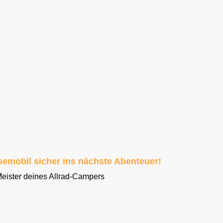
fällen ist entscheidend, um sicher durch das
ning übst du das kontrollierte Bergauf- und
zu deinem Vorteil nutzt – ohne ins Rutschen zu
em Allrad Wohnmobil
 ein sicherer Rückzug gefragt. Wir zeigen dir,
kwärts sicher aus schwierigen Situationen
eren.
semobil sicher ins nächste Abenteuer!
ister deines Allrad-Campers