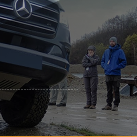
ände
Kl. 3/Kl. B
Personen inkl. Verpflegung*
Beifahrers in der