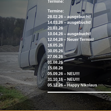
Termine:
Termine:
28.02.26 – ausgebucht!
14.03.26 – ausgebucht!
21.03.26
10.04.26 – ausgebucht!
12.04.26 – Neuer Termin!
16.05.26
30.05.26
27.06.26
01.08.26
15.08.26
05.09.26 – NEU!!!
31.10.16 – NEU!!!
05.12.26 – Happy Nikolaus