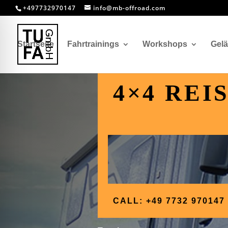
+497732970147
info@mb-offroad.com
Startseite
Fahrtrainings
Workshops
Gel
4×4 REI
CALL: +49 7732 970147