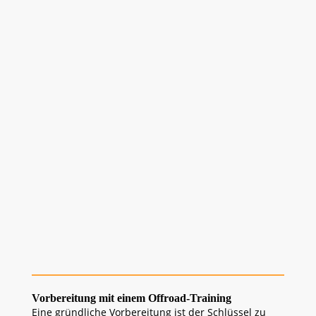
Berge-Set
Wasser und Verpflegung
>>> 4.
Sicherheit: Dein oberstes
Gebot
Passe deine Geschwindigkeit den Bedingungen an.
Lerne spezielle Fahrtechniken für Schlamm, Sand
und Felsen.
Übe die Bergung deines Fahrzeugs bei unseren
Offroad-Trainings.
Vorbereitung mit einem Offroad-Training
Eine gründliche Vorbereitung ist der Schlüssel zu