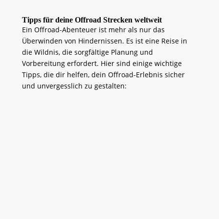
Tipps für deine Offroad Strecken weltweit
Ein Offroad-Abenteuer ist mehr als nur das
Überwinden von Hindernissen. Es ist eine Reise in
die Wildnis, die sorgfältige Planung und
Vorbereitung erfordert. Hier sind einige wichtige
Tipps, die dir helfen, dein Offroad-Erlebnis sicher
und unvergesslich zu gestalten:
>>>
1. Planung ist alles: Dein
Abenteuer beginnt am
Schreibtisch
Recherche ist entscheidend:
Informiere dich gründlich über die Strecke, die du
befahren möchtest. Welche Art von Gelände