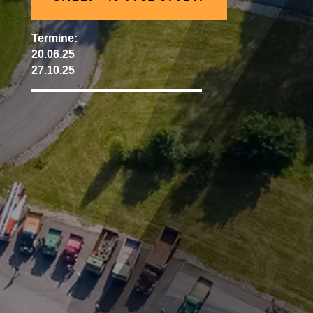
Termine:
20.06.25
27.10.25
N
Kleine Gruppen mit hohem Fahranteil
N
1 Tag (09:00 Uhr bis ca. 16:00 Uhr)
N
Verkehrssicherheitsplatz Baltringen
N
als Fahrer gültiger Führerschein der Kl.
3/Kl. B
N
EUR 550,- pro Fahrzeug mit max. 2
Personen inkl. Snack*
(Bitte geben sie den Namen des
Beifahrers in der Bemerkungszeile