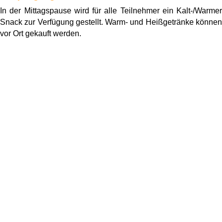
In der Mittagspause wird für alle Teilnehmer ein Kalt-/Warmer
Snack zur Verfügung gestellt. Warm- und Heißgetränke können
vor Ort gekauft werden.
i
Programm
Ladungssicherung
Slalomparcours
Bremsen
Gemeinsame Mittagspause inkl. Snack
Bremsen / Ausweichen