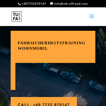
+497732970147
info@mb-offroad.com
FAHRSICHERHEITSTRAINING
WOHNMOBIL
Onroad Training für Camper
und Reisemobile
CALL: +49 7732 970147