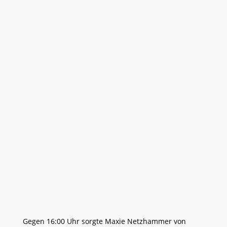
>>> Waldfahrt:
>>> Verwindung:
>>> Slalom & Bremsübung auf
Schotter:
Gegen 16:00 Uhr sorgte Maxie Netzhammer von