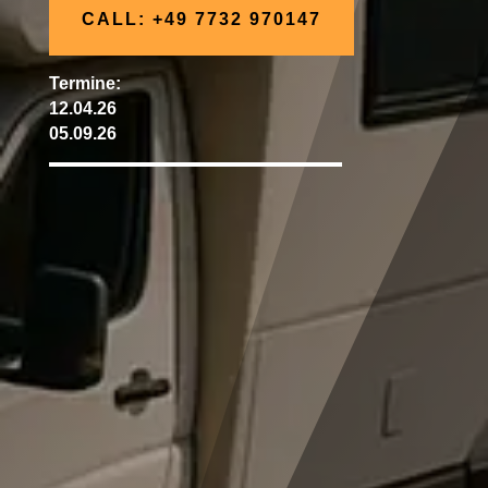
CALL: +49 7732 970147
Termine:
12.04.26
05.09.26
N
Kleine Gruppen mit hohem Fahranteil
N
Camping am Vorabend auf dem Gelände
N
1 Tag (09:00 Uhr bis ca. 16:30 Uhr)
N
Offroad Gelände Biberach
N
als Fahrer gültiger Führerschein der Kl.
3/Kl. B
N
Für alle, die das 4x4 Reisemobil Training
& den Aufbaukurs erfolgreich
abgeschlossen haben.