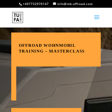
+497732970147
info@mb-offroad.com
OFFROAD WOHNMOBIL
TRAINING – MASTERCLASS