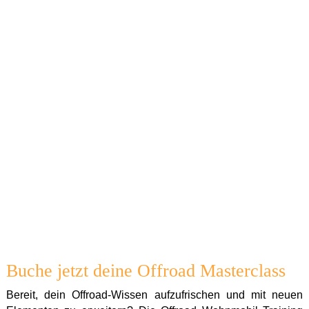
Realistische Offroad-Szenarien meistern
Nach dem Offroad Wohnmobil Training Masterclass
beherrschst du realistische Reisesituationen – egal ob
Gebirge, Wüste oder anspruchsvolle Geröllpisten. Du baust
letzte Unsicherheiten ab und gewinnst das Selbstvertrauen
und bist ab sofort sicher im Gelände unterwegs. Gleichzeitig
stärkst du die Teamarbeit zwischen Fahrer und Beifahrer für
entspanntes, stressfreies Reisen.
Das Offroad Wohnmobil Training Masterclass ist dein letzter
Schliff vor dem großen Abenteuer – intensiv, praxisnah und
mit maximalem Nutzen für deine nächste Expedition von den
Alpen bis ans Ende der Welt.
Buche jetzt deine Offroad Masterclass
Bereit, dein Offroad-Wissen aufzufrischen und mit neuen