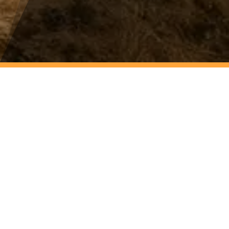
Offroad Training Wohnmobil Masterclass
Du hast bereits Basis- oder Aufbaukurs absolviert und
möchtest dein Wissen auffrischen und mit neuen Übungen
erweitern?
Unsere
Offroad
Masterclass
ist genau dafür gemacht: Hier
kombinierst du bekannte Inhalte mit frischen Elementen und
praxisnahen Übungen, um dein Können im 4×4-Reisemobil
noch sicherer und souveräner einzusetzen.