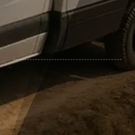
N
EUR 699,- pro Fahrzeug mit max. 2
Personen inkl. Verpflegung*
(Bitte geben sie den Namen des
Beifahrers in der Bemerkungszeile
ein).