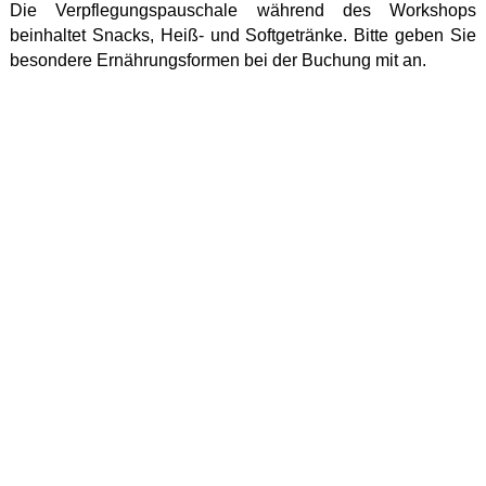
Die Verpflegungspauschale während des Workshops
beinhaltet Snacks, Heiß- und Softgetränke. Bitte geben Sie
besondere Ernährungsformen bei der Buchung mit an.
i
Programm
Vormittag: Kleine Reparaturen am Camper
Bordwerkzeug & Materialkunde:
Must-
Haves für unterwegs
Elektrik:
Sicherungen tauschen, Lampen
wechseln, Kabel reparieren
Wasser:
Schläuche abdichten, Pumpen