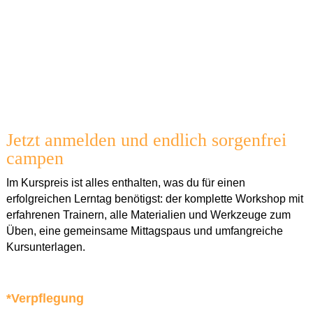
Grundlagen und die schnelle
Selbsthilfe
bei kleineren
Mängeln. Für hochspezifische, komplexe Elektronik- oder
Fahrzeugprobleme bleibt die Fachwerkstatt dein richtiger
Ansprechpartner – am besten schon bei einem gründlichen
Check vor der großen Reise.
Jetzt anmelden und endlich sorgenfrei
campen
Im Kurspreis ist alles enthalten, was du für einen
erfolgreichen Lerntag benötigst: der komplette Workshop mit
erfahrenen Trainern, alle Materialien und Werkzeuge zum
Üben, eine gemeinsame Mittagspaus und umfangreiche
Kursunterlagen.
*Verpflegung