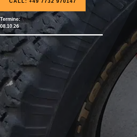
CALL: +49 7732 970147
Termine:
08.10.26
N
Werkzeug & Bordmittel richtig einsetzen
N
Kleine Defekte selbst beheben
N
Schnell entscheiden: Selbst reparieren oder besser
zur Werkstatt?
N
1 Tag (09:00 Uhr bis ca. 16:00 Uhr)
N
Offroad Gelände Biberach
N
Inkl. Verpflegung während des Workshops
N
EUR 499,00 inkl. Facebook Gruppenrabatt pro
Wohnmobil mit max. 2 PAX inkl. Verpflegung*