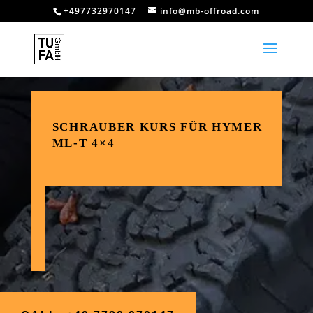
+497732970147
info@mb-offroad.com
SCHRAUBER KURS FÜR HYMER
ML-T 4×4