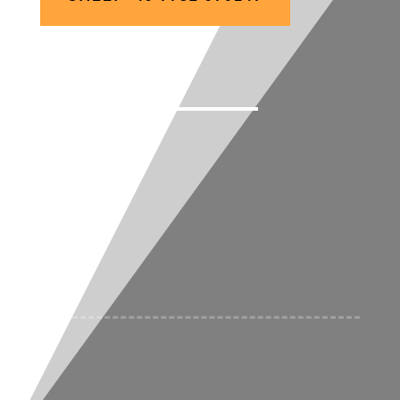
Termine:
Auf Anfrage
N
Überleben
N
Wildnis
N
Orientierung
N
Feuermachen
N
Erste Hilfe