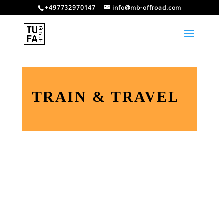
+497732970147
info@mb-offroad.com
TRAIN & TRAVEL
N
4x4 Reisemobil Training
N
Offroad Training Light ( 2-Rad-Antrieb)
N
Geführte Wohnmobil & Camper Reisen
durch erfahrene Reisepartner
N
Infoabend mit Reisevortrag (optional)