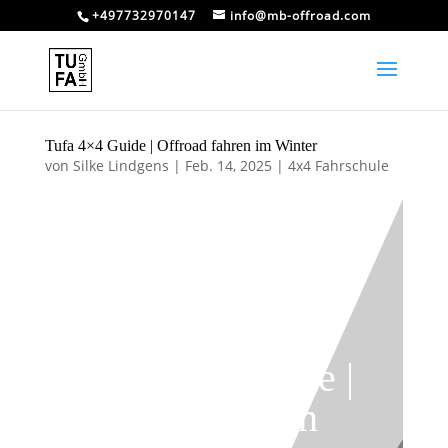
+497732970147
info@mb-offroad.com
Tufa 4×4 Guide | Offroad fahren im Winter
von
Silke Lindgens
|
Feb. 14, 2025
|
4x4 Fahrschule
Tufa 4×4 Guide |
Offroad fahren