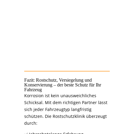
Wissen und
Aufklärung zum Thema Korrosionsschutz
direkt den
Zugang zu Premium-Dienstleistungen
Fazit: Rostschutz, Versiegelung und
Konservierung – der beste Schutz für Ihr
Fahrzeug
Korrosion ist kein unausweichliches
Schicksal. Mit dem richtigen Partner lässt
sich jeder Fahrzeugtyp langfristig
schützen. Die Rostschutzklinik überzeugt
durch: