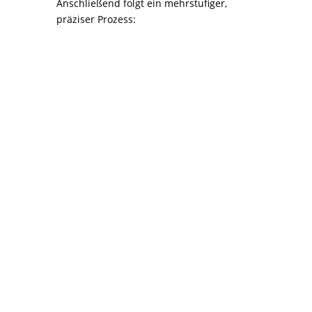
Anschließend folgt ein mehrstufiger,
präziser Prozess:

1. Demontage
gefährdeter Bauteile
Verkleidungsteile und
Radhausschalen werden
sachgerecht entfernt, um alle
gefährdeten Stellen
freizulegen. So lässt sich der
Rost nicht nur oberflächlich,
sondern
systematisch und
ganzheitlich behandeln
.

2. Gründliche
Reinigung