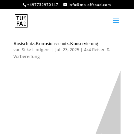
+497732970147
info@mb-offroad.com
Rostschutz-Korrosionsschutz-Konservierung
von
Silke Lindgens
|
Juli 23, 2025
|
4x4 Reisen &
Vorbereitung
Rostschutz-