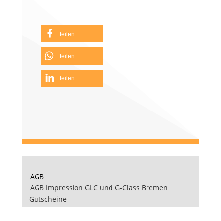
teilen
teilen
teilen
AGB
AGB Impression GLC und G-Class Bremen
Gutscheine
Zahlungsmöglichkeiten