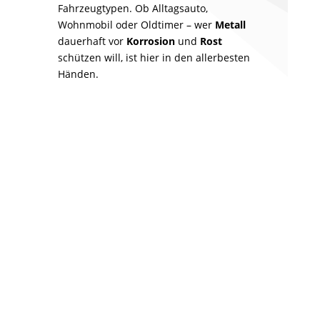
Fahrzeugtypen. Ob Alltagsauto,
Wohnmobil oder Oldtimer – wer
Metall
dauerhaft vor
Korrosion
und
Rost
schützen will, ist hier in den allerbesten
Händen.
Privat-PKW
Nutzfahrzeug
Camper
Oldtimer
Korrosion
Feuchtigkeit
Rostbildung
Hohlräumen
Unterbodenschutz
Rost