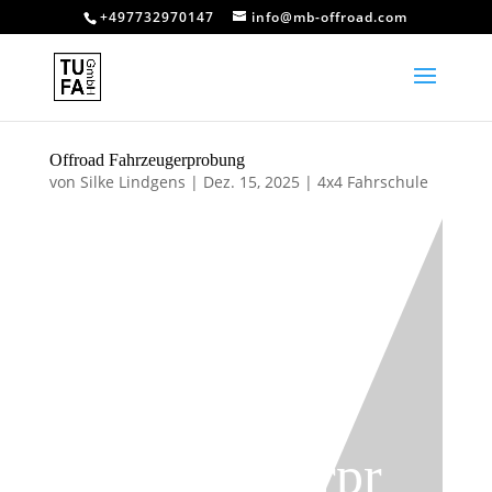
+497732970147
info@mb-offroad.com
Offroad Fahrzeugerprobung
von
Silke Lindgens
|
Dez. 15, 2025
|
4x4 Fahrschule
Offroad
Fahrzeugerpr