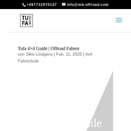
+497732970147
info@mb-offroad.com
Tufa 4×4 Guide | Offroad Fahren
von
Silke Lindgens
|
Feb. 11, 2025
|
4x4
Fahrschule
Tufa 4×4 Guide