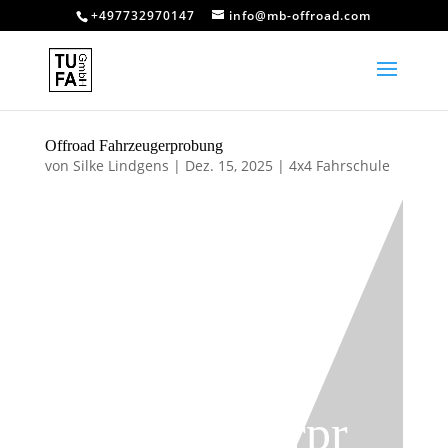
+497732970147
info@mb-offroad.com
Offroad Fahrzeugerprobung
von
Silke Lindgens
|
Dez. 15, 2025
|
4x4 Fahrschule
Offroad
Fahrzeugerpr