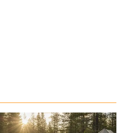
n:
Neben den mechanischen Teilen werden auch
Komponenten, wie beispielsweise Traktionshilfen, bewertet.
ahrzeug:
Nach der Bewertung einzelner Komponenten
bei der die gegenseitige Abstimmung der vernetzten
rung, Fahrwerkseinstellung) eine zentrale Rolle spielt.
in wesentlicher Abschnitt ist die Dauerhaltbarkeit unter
um die Zuverlässigkeit langfristig zu sichern.
chführung dieser Fahrversuche hat zum Ziel, ein
ahrzeug zu erhalten, das allen Sicherheits- und
rien entspricht. Die Erkenntnisse fließen direkt in die