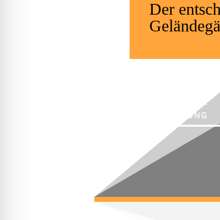
Der entsch
Geländegä
NEWSLETTER
ANMELDUNG