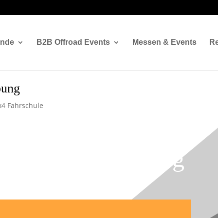
ände
B2B Offroad Events
Messen & Events
Re
bung
x4 Fahrschule
Fahrzeugerprobung