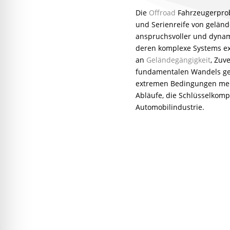
Die
Offroad
Fahrzeugerprob
und Serienreife von geländ
anspruchsvoller und dynami
deren komplexe Systems ex
an
Geländegängigkeit
, Zuv
fundamentalen Wandels gew
extremen Bedingungen mehr
Abläufe, die Schlüsselkomp
Automobilindustrie.