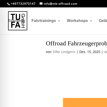
+497732970147
info@mb-offroad.com
Startseite
Fahrtrainings
Workshops
Gel
Offroad Fahrzeugerpro
von
Silke Lindgens
|
Dez. 15, 2025
|
4
Offroad 