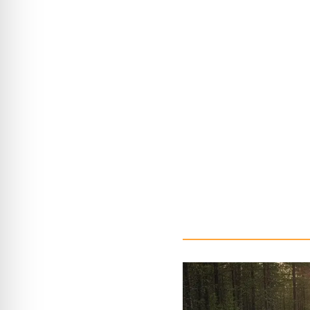
Prüfung von Komponente
kritische elektronische 
Integration ins Gesamtf
erfolgt die Integration, 
Systems (z.B. Allradsteue
Dauerhaltbarkeitstests:
E
extremer Beanspruchung, 
Ziel:
Validierung: Die Dur
vollständig validiertes F
Geländetauglichkeitskrite
finale Optimierung ein.