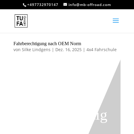
+497732970147
info@mb-offroad.com
Fahrberechtigung nach OEM Norm
von
Silke Lindgens
|
Dez. 16, 2025
|
4x4 Fahrschule
Fahrberechtig
ung nach