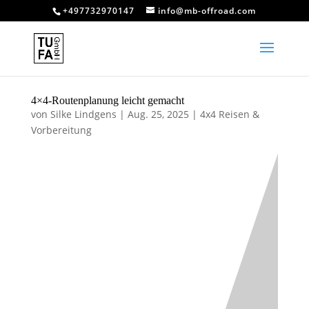
+497732970147
info@mb-offroad.com
4×4-Routenplanung leicht gemacht
von
Silke Lindgens
|
Aug. 25, 2025
|
4x4 Reisen &
Vorbereitung
4×4-
Routenplanung