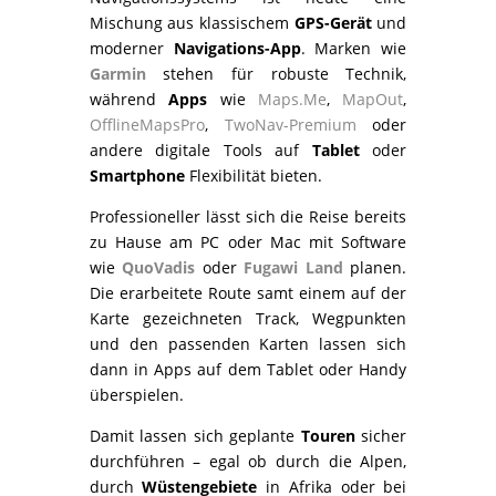
Mischung aus klassischem
GPS-Gerät
und
moderner
Navigations-App
. Marken wie
Garmin
stehen für robuste Technik,
während
Apps
wie
Maps.Me
,
MapOut
,
OfflineMapsPro
,
TwoNav-Premium
oder
andere digitale Tools auf
Tablet
oder
Smartphone
Flexibilität bieten.
Professioneller lässt sich die Reise bereits
zu Hause am PC oder Mac mit Software
wie
QuoVadis
oder
Fugawi Land
planen.
Die erarbeitete Route samt einem auf der
Karte gezeichneten Track, Wegpunkten
und den passenden Karten lassen sich
dann in Apps auf dem Tablet oder Handy
überspielen.
Damit lassen sich geplante
Touren
sicher
durchführen – egal ob durch die Alpen,
durch
Wüstengebiete
in Afrika oder bei