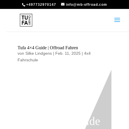
+497732970147
info@mb-offroad.com
Tufa 4×4 Guide | Offroad Fahren
von
Silke Lindgens
|
Feb. 11, 2025
|
4x4
Fahrschule
Tufa 4×4 Guide