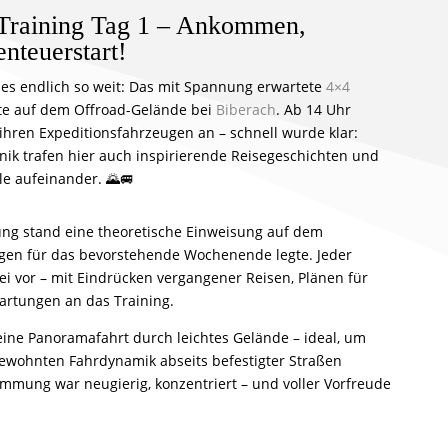
 Training Tag 1 – Ankommen,
nteuerstart!
r es endlich so weit: Das mit Spannung erwartete
4×4
ete auf dem Offroad-Gelände bei
Biberach
. Ab 14 Uhr
 ihren Expeditionsfahrzeugen an – schnell wurde klar:
ik trafen hier auch inspirierende Reisegeschichten und
e aufeinander. 🌄🚐
ng stand eine theoretische Einweisung auf dem
gen für das bevorstehende Wochenende legte. Jeder
ei vor – mit Eindrücken vergangener Reisen, Plänen für
artungen an das Training.
 eine Panoramafahrt durch leichtes Gelände – ideal, um
ewohnten Fahrdynamik abseits befestigter Straßen
immung war neugierig, konzentriert – und voller Vorfreude