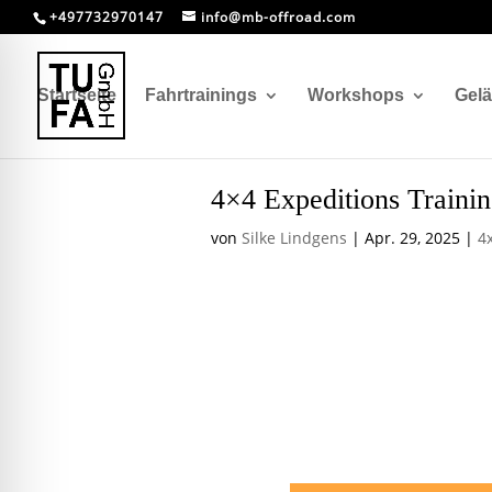
+497732970147
info@mb-offroad.com
Startseite
Fahrtrainings
Workshops
Gel
4×4 Expeditions Traini
von
Silke Lindgens
|
Apr. 29, 2025
|
4
4×4 Expedi
Rückblick