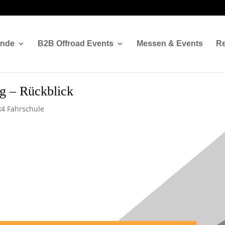
ände
B2B Offroad Events
Messen & Events
Re
ng – Rückblick
x4 Fahrschule
tions Training –