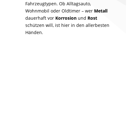
Fahrzeugtypen. Ob Alltagsauto,
Wohnmobil oder Oldtimer – wer
Metall
dauerhaft vor
Korrosion
und
Rost
schützen will, ist hier in den allerbesten
Händen.
Privat-PKW
Nutzfahrzeug
Camper
Oldtimer
Korrosion
Feuchtigkeit
Rostbildung
Hohlräumen
Unterbodenschutz
Rost