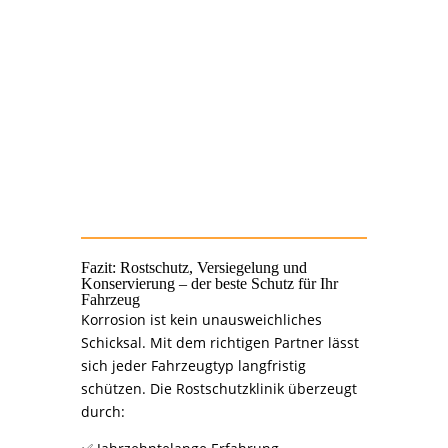
Wissen und
Aufklärung zum Thema Korrosionsschutz
direkt den
Zugang zu Premium-Dienstleistungen
Fazit: Rostschutz, Versiegelung und
Konservierung – der beste Schutz für Ihr
Fahrzeug
Korrosion ist kein unausweichliches
Schicksal. Mit dem richtigen Partner lässt
sich jeder Fahrzeugtyp langfristig
schützen. Die Rostschutzklinik überzeugt
durch: