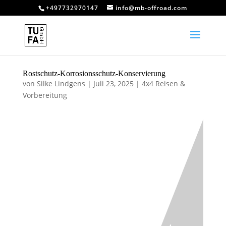
+497732970147
info@mb-offroad.com
Rostschutz-Korrosionsschutz-Konservierung
von
Silke Lindgens
|
Juli 23, 2025
|
4x4 Reisen &
Vorbereitung
Rostschutz-