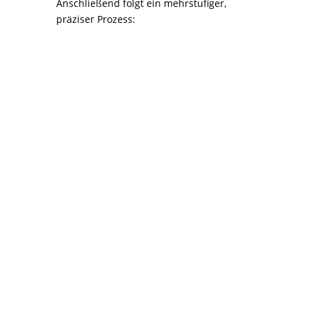
Anschließend folgt ein mehrstufiger,
präziser Prozess:

1. Demontage
gefährdeter Bauteile
Verkleidungsteile und
Radhausschalen werden
sachgerecht entfernt, um alle
gefährdeten Stellen
freizulegen. So lässt sich der
Rost nicht nur oberflächlich,
sondern
systematisch und
ganzheitlich behandeln
.

2. Gründliche
Reinigung