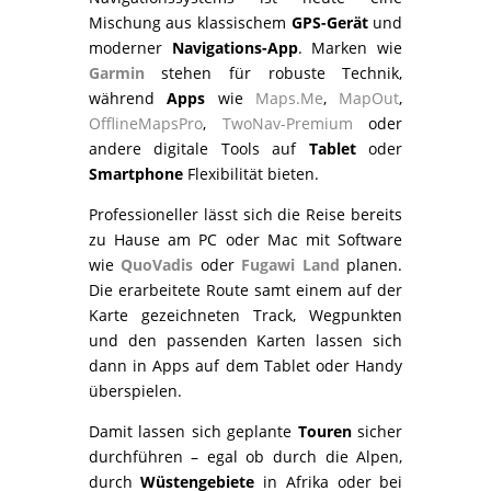
Mischung aus klassischem
GPS-Gerät
und
moderner
Navigations-App
. Marken wie
Garmin
stehen für robuste Technik,
während
Apps
wie
Maps.Me
,
MapOut
,
OfflineMapsPro
,
TwoNav-Premium
oder
andere digitale Tools auf
Tablet
oder
Smartphone
Flexibilität bieten.
Professioneller lässt sich die Reise bereits
zu Hause am PC oder Mac mit Software
wie
QuoVadis
oder
Fugawi Land
planen.
Die erarbeitete Route samt einem auf der
Karte gezeichneten Track, Wegpunkten
und den passenden Karten lassen sich
dann in Apps auf dem Tablet oder Handy
überspielen.
Damit lassen sich geplante
Touren
sicher
durchführen – egal ob durch die Alpen,
durch
Wüstengebiete
in Afrika oder bei