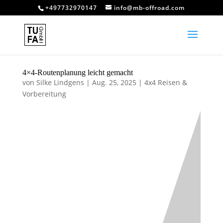
+497732970147
info@mb-offroad.com
4×4-Routenplanung leicht gemacht
von
Silke Lindgens
|
Aug. 25, 2025
|
4x4 Reisen &
Vorbereitung
4×4-
Routenplanung