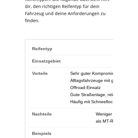
dir, den richtigen Reifentyp für dein
Fahrzeug und deine Anforderungen zu
finden.
Mischung 
Sehr guter Kompromiss für
Alltagsfahrzeuge mit gelegentlich
Offroad-Einsatz
Gute Straßenlage, relativ leise
Häufig mit Schneeflockensymbol (
Weniger Grip bei ti
als MT-Reifen