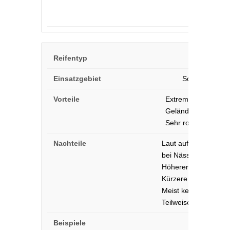
Schlamm,
Gerö
Extrem grobstolliges
Gelände
Sehr robuste Flank
Laut auf Asphalt, de
bei Nässe
Höherer Spritverbra
Kürzere Lebensdauer
Meist keine Alpine-K
Teilweise keine Str