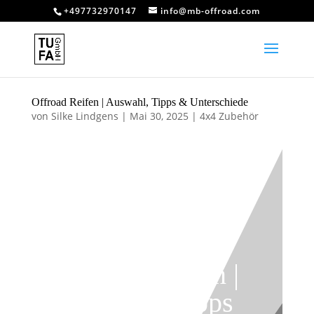
+497732970147
info@mb-offroad.com
Offroad Reifen | Auswahl, Tipps & Unterschiede
von
Silke Lindgens
|
Mai 30, 2025
|
4x4 Zubehör
Offroad Reifen |
Auswahl, Tipps