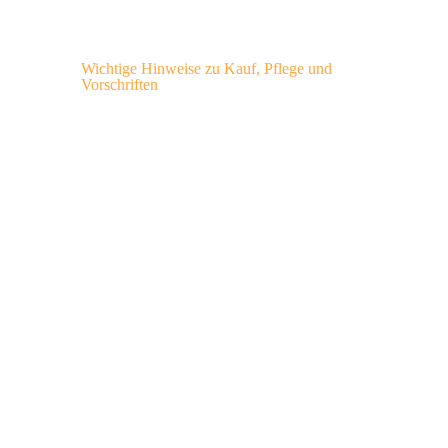
Wichtige Hinweise zu Kauf, Pflege und
Vorschriften
Straßenzulassung &
Vorschriften
E-Prüfzeichen:
Pflicht für alle
straßenzugelassenen Reifen in
der EU.
Geschwindigkeitsindex:
Muss mit
den Fahrzeugpapieren
übereinstimmen. Ist er niedriger,
ist ein Aufkleber im Sichtfeld des
Fahrers Pflicht.