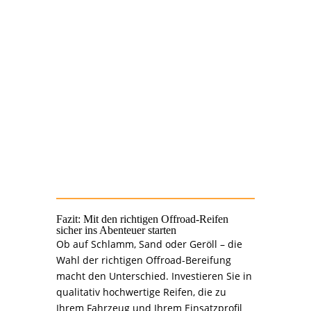
lesen
Fachhandel oder Online-Kauf?
–
Beides hat Vor- und Nachteile
Nicht nur auf den Preis achten:
Ein günstiger Reifen kann teurer
werden, wenn er nicht zu Ihrem
Einsatzzweck passt.
Fazit: Mit den richtigen Offroad-Reifen
sicher ins Abenteuer starten
Ob auf Schlamm, Sand oder Geröll – die
Wahl der richtigen Offroad-Bereifung
macht den Unterschied. Investieren Sie in
qualitativ hochwertige Reifen, die zu
Ihrem Fahrzeug und Ihrem Einsatzprofil