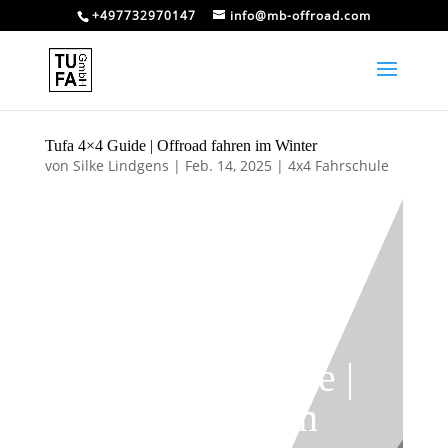
+497732970147
info@mb-offroad.com
Tufa 4×4 Guide | Offroad fahren im Winter
von
Silke Lindgens
|
Feb. 14, 2025
|
4x4 Fahrschule
Tufa 4×4 Guide |
Offroad fahren