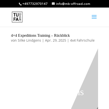
+497732970147
info@mb-offroad.com
4×4 Expeditions Training – Rückblick
von
Silke Lindgens
|
Apr. 29, 2025
|
4x4 Fahrschule
4×4 Expeditions
Training –