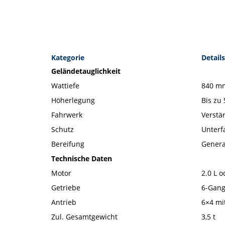
Kategorie
Details
Geländetauglichkeit
Wattiefe
840 mm
Höherlegung
Bis zu
Fahrwerk
Verstä
Schutz
Unterf
Bereifung
Genera
Technische Daten
Motor
2.0 L o
Getriebe
6-Gang
Antrieb
6×4 mi