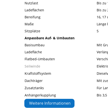
Zul. Gesamtgewicht
3,5 t
Nutzlast
Bis zu
Ladeflächen
Bis zu 
Bereifung
16, 17
Maße
Länge 
Sitzplätze
5
Anpassbare Auf- & Umbauten
Basisumbau
Mit G
Ladefläche
Verlän
Flatbed-Umbauten
Versch
Seilwinde
Elektri
Kraftstoffsystem
Diesel
Dachträger
Mit zu
Zusatztanks
Für La
Anhängerkupplung
Bis 3,