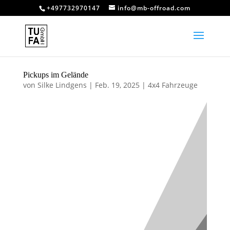
+497732970147
info@mb-offroad.com
Pickups im Gelände
von
Silke Lindgens
|
Feb. 19, 2025
|
4x4 Fahrzeuge
Pickups im
Gelände