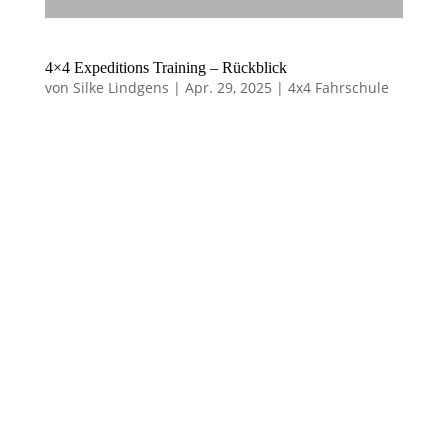
4×4 Expeditions Training – Rückblick
von
Silke Lindgens
|
Apr. 29, 2025
|
4x4 Fahrschule
4×4 Expeditions
Training –
Rückblick