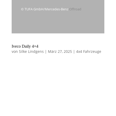
© TUFA GmbH/Mercedes-Benz
Offroad
Iveco Daily 4×4
von
Silke Lindgens
|
März 27, 2025
|
4x4 Fahrzeuge
Iveco Daily 4×4