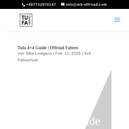
+497732970147
info@mb-offroad.com
Tufa 4×4 Guide | Offroad Fahren
von
Silke Lindgens
|
Feb. 11, 2025
|
4x4
Fahrschule
Tufa 4×4 Guide