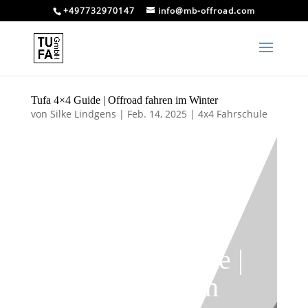
+497732970147
info@mb-offroad.com
Tufa 4×4 Guide | Offroad fahren im Winter
von
Silke Lindgens
|
Feb. 14, 2025
|
4x4 Fahrschule
Tufa 4×4 Guide |
Offroad fahren