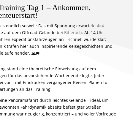
 Training Tag 1 – Ankommen,
nteuerstart!
r es endlich so weit: Das mit Spannung erwartete
4×4
ete auf dem Offroad-Gelände bei
Biberach
. Ab 14 Uhr
 ihren Expeditionsfahrzeugen an – schnell wurde klar:
ik trafen hier auch inspirierende Reisegeschichten und
e aufeinander. 🌄🚐
ng stand eine theoretische Einweisung auf dem
gen für das bevorstehende Wochenende legte. Jeder
ei vor – mit Eindrücken vergangener Reisen, Plänen für
artungen an das Training.
 eine Panoramafahrt durch leichtes Gelände – ideal, um
ewohnten Fahrdynamik abseits befestigter Straßen
immung war neugierig, konzentriert – und voller Vorfreude