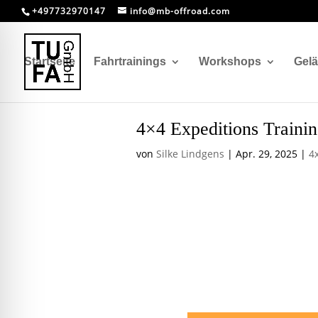
+497732970147
info@mb-offroad.com
Startseite
Fahrtrainings
Workshops
Gel
4×4 Expeditions Traini
von
Silke Lindgens
|
Apr. 29, 2025
|
4
4×4 Expedi
Rückblick