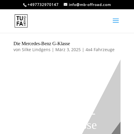
+497732970147
info@mb-offroad.com
Die Mercedes-Benz G-Klasse
von
Silke Lindgens
|
März 3, 2025
|
4x4 Fahrzeuge
Die Mercedes-
Benz G-Klasse