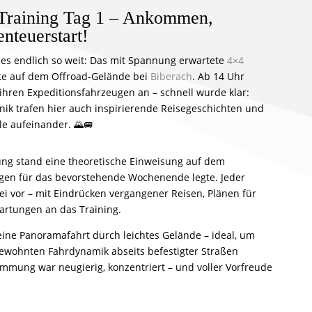
 Training Tag 1 – Ankommen,
nteuerstart!
r es endlich so weit: Das mit Spannung erwartete
4×4
ete auf dem Offroad-Gelände bei
Biberach
. Ab 14 Uhr
 ihren Expeditionsfahrzeugen an – schnell wurde klar:
ik trafen hier auch inspirierende Reisegeschichten und
e aufeinander. 🌄🚐
ng stand eine theoretische Einweisung auf dem
gen für das bevorstehende Wochenende legte. Jeder
ei vor – mit Eindrücken vergangener Reisen, Plänen für
artungen an das Training.
 eine Panoramafahrt durch leichtes Gelände – ideal, um
ewohnten Fahrdynamik abseits befestigter Straßen
immung war neugierig, konzentriert – und voller Vorfreude