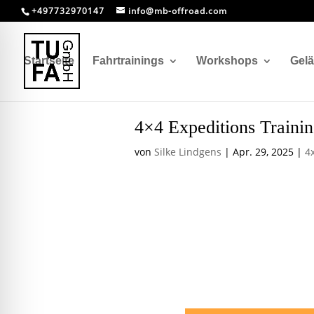
+497732970147
info@mb-offroad.com
Startseite
Fahrtrainings
Workshops
Gel
4×4 Expeditions Traini
von
Silke Lindgens
|
Apr. 29, 2025
|
4
4×4 Expedi
Rückblick