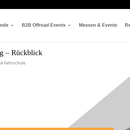
ände
B2B Offroad Events
Messen & Events
Re
ng – Rückblick
x4 Fahrschule
tions Training –