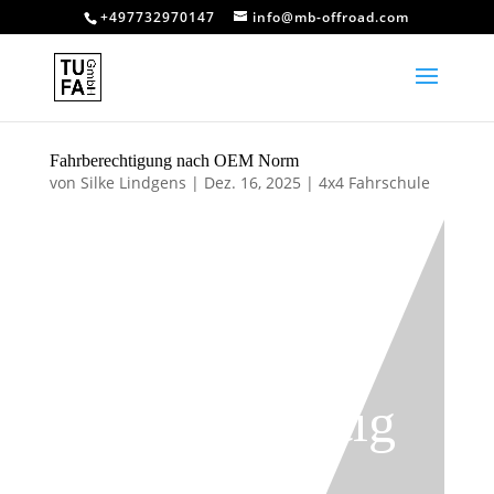
+497732970147
info@mb-offroad.com
Fahrberechtigung nach OEM Norm
von
Silke Lindgens
|
Dez. 16, 2025
|
4x4 Fahrschule
Fahrberechtig
ung nach