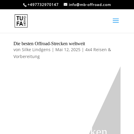
+497732970147
info@mb-offroad.com
Die besten Offroad-Strecken weltweit
von
Silke Lindgens
|
Mai 12, 2025
|
4x4 Reisen &
Vorbereitung
Die besten
Offroad-Strecken