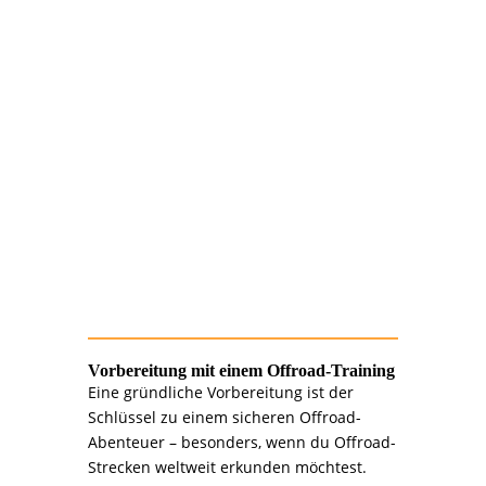
>>> 4.
Sicherheit: Dein
oberstes Gebot
Passe deine Geschwindigkeit den
Bedingungen an.
Lerne spezielle Fahrtechniken für
Schlamm, Sand und Felsen.
Übe die Bergung deines Fahrzeugs bei
unseren Offroad-Trainings.
Vorbereitung mit einem Offroad-Training
Eine gründliche Vorbereitung ist der
Schlüssel zu einem sicheren Offroad-
Abenteuer – besonders, wenn du Offroad-
Strecken weltweit erkunden möchtest.