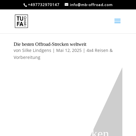
+497732970147
info@mb-offroad.com
Die besten Offroad-Strecken weltweit
von
Silke Lindgens
|
Mai 12, 2025
|
4x4 Reisen &
Vorbereitung
Die besten
Offroad-Strecken