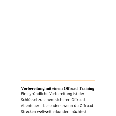
>>> 4.
Sicherheit: Dein
oberstes Gebot
Passe deine Geschwindigkeit den
Bedingungen an.
Lerne spezielle Fahrtechniken für
Schlamm, Sand und Felsen.
Übe die Bergung deines Fahrzeugs bei
unseren Offroad-Trainings.
Vorbereitung mit einem Offroad-Training
Eine gründliche Vorbereitung ist der
Schlüssel zu einem sicheren Offroad-
Abenteuer – besonders, wenn du Offroad-
Strecken weltweit erkunden möchtest.