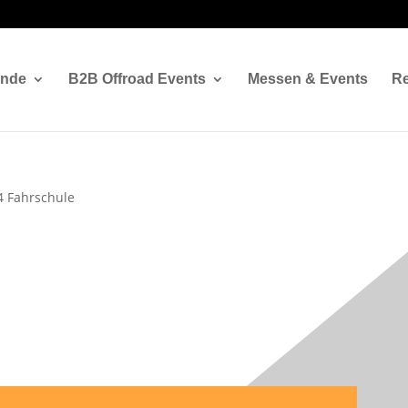
ände
B2B Offroad Events
Messen & Events
Re
4 Fahrschule
en im Sand