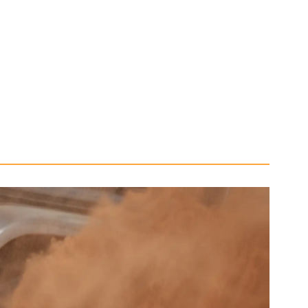
g sanft kommen lassen, gleichmäßig Gas geben, Lenkrad
 eher niedrigen Gang nutzen, ggf. im zweiten statt ersten
nicht schleifen lassen.
dus mit niedrigem Gang wählen, dann hochschalten;
ochene Kraftfluss beim Schalten.
r Gas geben, lieber anhalten, einige Meter zurücksetzen
u versuchen.