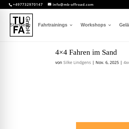
+497732970147
info@mb-offroad.com
Startseite
Fahrtrainings
Workshops
Gel
4×4 Fahren im Sand
von
Silke Lindgens
|
Nov. 6, 2025
|
4x
4×4 Fahr