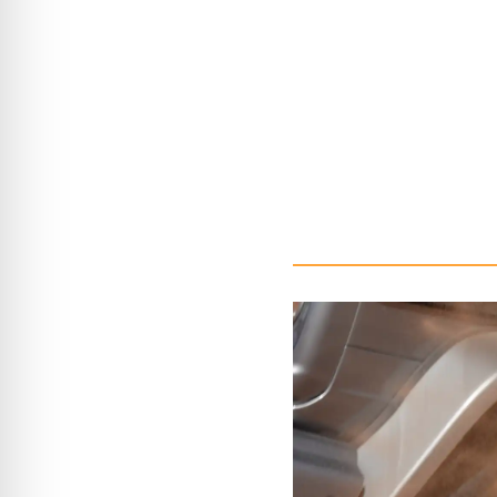
Schaltgetriebe: Kupplun
gerade halten, Allrad und
Gang anfahren, Kupplung 
Automatik: manuellen Mo
Vorteil ist der ununterbr
Bei Problemen: nicht meh
und mit etwas Anlauf ne