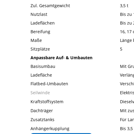
Zul. Gesamtgewicht
3,5 t
Nutzlast
Bis zu
Ladeflächen
Bis zu 
Bereifung
16, 17
Maße
Länge 
Sitzplätze
5
Anpassbare Auf- & Umbauten
Basisumbau
Mit G
Ladefläche
Verlän
Flatbed-Umbauten
Versch
Seilwinde
Elektri
Kraftstoffsystem
Diesel
Dachträger
Mit zu
Zusatztanks
Für La
Anhängerkupplung
Bis 3,