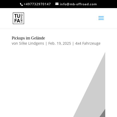
+497732970147
info@mb-offroad.com
Pickups im Gelände
von
Silke Lindgens
|
Feb. 19, 2025
|
4x4 Fahrzeuge
Pickups im
Gelände