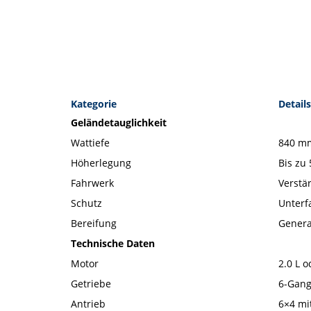
Kategorie
Details
Geländetauglichkeit
Wattiefe
840 mm
Höherlegung
Bis zu
Fahrwerk
Verstä
Schutz
Unterf
Bereifung
Genera
Technische Daten
Motor
2.0 L o
Getriebe
6-Gang
Antrieb
6×4 mi