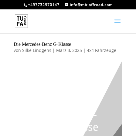
+497732970147
info@mb-offroad.com
Die Mercedes-Benz G-Klasse
von
Silke Lindgens
|
März 3, 2025
|
4x4 Fahrzeuge
Die Mercedes-
Benz G-Klasse