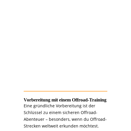
>>> 4.
Sicherheit: Dein
oberstes Gebot
Passe deine Geschwindigkeit den
Bedingungen an.
Lerne spezielle Fahrtechniken für
Schlamm, Sand und Felsen.
Übe die Bergung deines Fahrzeugs bei
unseren Offroad-Trainings.
Vorbereitung mit einem Offroad-Training
Eine gründliche Vorbereitung ist der
Schlüssel zu einem sicheren Offroad-
Abenteuer – besonders, wenn du Offroad-
Strecken weltweit erkunden möchtest.