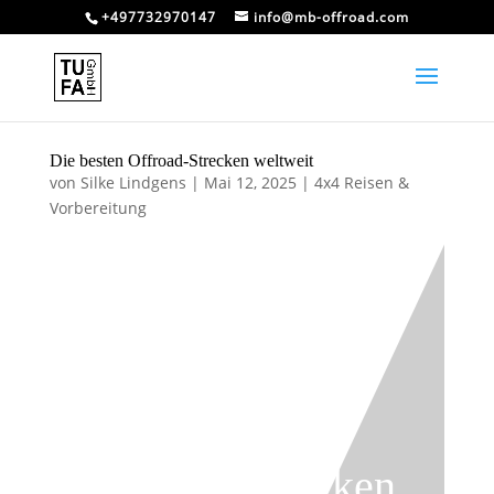
+497732970147
info@mb-offroad.com
Die besten Offroad-Strecken weltweit
von
Silke Lindgens
|
Mai 12, 2025
|
4x4 Reisen &
Vorbereitung
Die besten
Offroad-Strecken