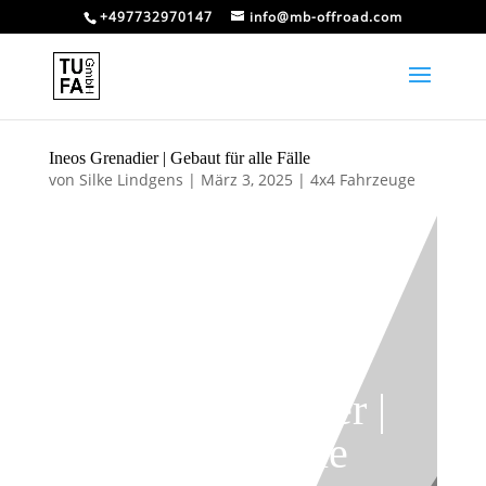
+497732970147
info@mb-offroad.com
Ineos Grenadier | Gebaut für alle Fälle
von
Silke Lindgens
|
März 3, 2025
|
4x4 Fahrzeuge
Ineos Grenadier |
Gebaut für alle