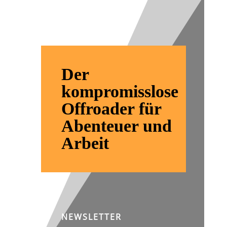
Fälle
Der
kompromisslose
Offroader für
Abenteuer und
Arbeit
NEWSLETTER