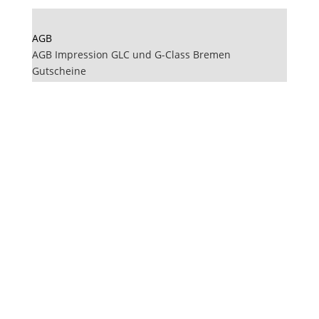
AGB
AGB Impression GLC und G-Class Bremen
Gutscheine
Zahlungsmöglichkeiten
Datenschutz
Impressum
Cookie Policy
Newsletter