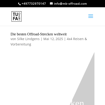
+497732970147
info@mb-offroad.com
Die besten Offroad-Strecken weltweit
von
Silke Lindgens
|
Mai 12, 2025
|
4x4 Reisen &
Vorbereitung
Die besten
Offroad-Strecken