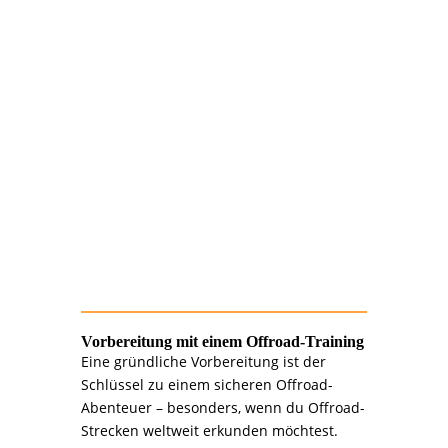
>>> 4.
Sicherheit: Dein
oberstes Gebot
Passe deine Geschwindigkeit den
Bedingungen an.
Lerne spezielle Fahrtechniken für
Schlamm, Sand und Felsen.
Übe die Bergung deines Fahrzeugs bei
unseren Offroad-Trainings.
Vorbereitung mit einem Offroad-Training
Eine gründliche Vorbereitung ist der
Schlüssel zu einem sicheren Offroad-
Abenteuer – besonders, wenn du Offroad-
Strecken weltweit erkunden möchtest.