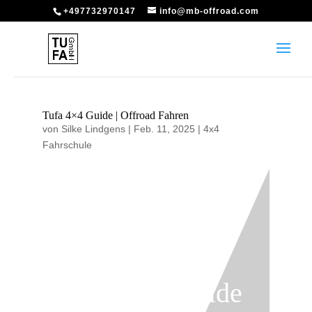
+497732970147
info@mb-offroad.com
Tufa 4×4 Guide | Offroad Fahren
von
Silke Lindgens
|
Feb. 11, 2025
|
4x4
Fahrschule
Tufa 4×4 Guide