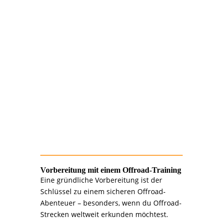
>>> 4.
Sicherheit: Dein
oberstes Gebot
Passe deine Geschwindigkeit den
Bedingungen an.
Lerne spezielle Fahrtechniken für
Schlamm, Sand und Felsen.
Übe die Bergung deines Fahrzeugs bei
unseren Offroad-Trainings.
Vorbereitung mit einem Offroad-Training
Eine gründliche Vorbereitung ist der
Schlüssel zu einem sicheren Offroad-
Abenteuer – besonders, wenn du Offroad-
Strecken weltweit erkunden möchtest.