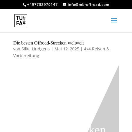
+497732970147
info@mb-offroad.com
Die besten Offroad-Strecken weltweit
von
Silke Lindgens
|
Mai 12, 2025
|
4x4 Reisen &
Vorbereitung
Die besten
Offroad-Strecken