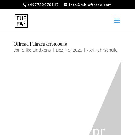
+497732970147
info@mb-offroad.com
Offroad Fahrzeugerprobung
von
Silke Lindgens
|
Dez. 15, 2025
|
4x4 Fahrschule
Offroad
Fahrzeugerpr