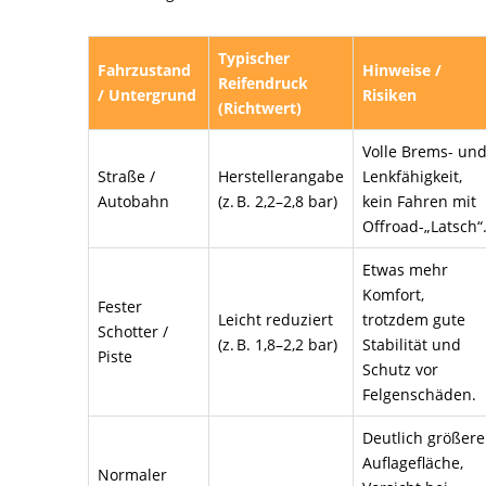
Typischer
Fahrzustand
Hinweise /
Reifendruck
/ Untergrund
Risiken
(Richtwert)
Volle Brems- un
Straße /
Herstellerangabe
Lenkfähigkeit,
Autobahn
(z. B. 2,2–2,8 bar)
kein Fahren mit
Offroad-„Latsch“
Etwas mehr
Komfort,
Fester
Leicht reduziert
trotzdem gute
Schotter /
(z. B. 1,8–2,2 bar)
Stabilität und
Piste
Schutz vor
Felgenschäden.
Deutlich größere
Auflagefläche,
Normaler