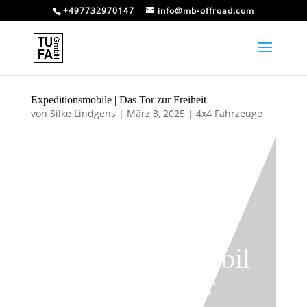
+497732970147
info@mb-offroad.com
Expeditionsmobile | Das Tor zur Freiheit
von
Silke Lindgens
|
März 3, 2025
|
4x4 Fahrzeuge
Expeditionsmobil
e | Das Tor zur